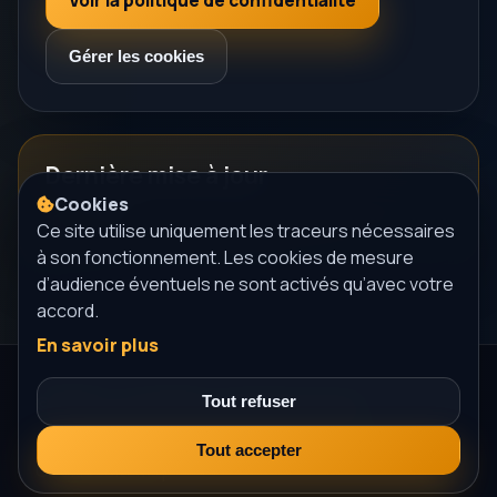
Voir la politique de confidentialité
Gérer les cookies
Dernière mise à jour
Cookies
10 juin 2026.
Ce site utilise uniquement les traceurs nécessaires
à son fonctionnement. Les cookies de mesure
d’audience éventuels ne sont activés qu’avec votre
accord.
En savoir plus
© 2026 La Via Digitale · Michael Pommerat
Tout refuser
Contact
Mentions légales
Politique de confidentialité
Tout accepter
Cookies
Sitemap